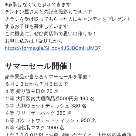
※衣装はなくても参加できます
チンドン屋さんとの記念撮影もできます
チラシを受け取ってもらった人にキャンディをプレゼント
するお子様も募集しています
この機会に、ぜひ商店街で思い出作りを！
お申し込みは下記URLから
https://forms.gle/SHdqv4JSJBCmHUMQ7
サマーセール開催！
豪華景品が当たるサマーセールを開催！
６月１３日から７月３日まで
１等 折り畳み日傘 76 名
２等 大田区内共通商品券500円分 190 名
３等 大判ウェットティッシュ 380 名
４等 フリーザーバッグ 380 名
５等 ポケットウェットティッシュ 950 名
６等 個包装マスク 1900 名
また３０００円以上お買い物いただくと、大田区内共通商