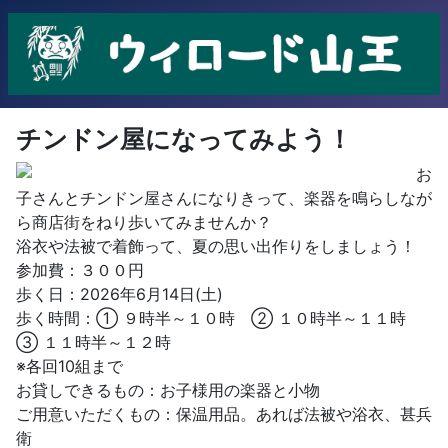
チンドン屋になってみよう！
お
子さんとチンドン屋さんになりきって、楽器を鳴らしなが
ら商店街をねり歩いてみませんか？
浴衣や法被で着飾って、夏の思い出作りをしましょう！
参加費：３００円
歩く日：2026年6月14日(土)
歩く時間：① ９時半～１０時 ② １０時半～１１時
③ １１時半～１２時
※各回10組まで
お貸しできるもの：お子様用の楽器と小物
ご用意いただくもの：保温用品。あれば法被や浴衣、甚兵
衛