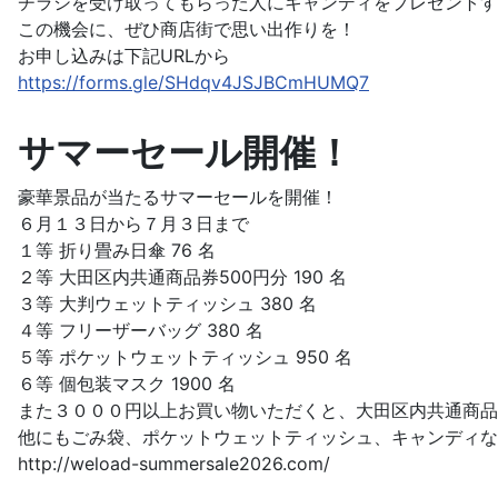
チラシを受け取ってもらった人にキャンディをプレゼントす
この機会に、ぜひ商店街で思い出作りを！
お申し込みは下記URLから
https://forms.gle/SHdqv4JSJBCmHUMQ7
サマーセール開催！
豪華景品が当たるサマーセールを開催！
６月１３日から７月３日まで
１等 折り畳み日傘 76 名
２等 大田区内共通商品券500円分 190 名
３等 大判ウェットティッシュ 380 名
４等 フリーザーバッグ 380 名
５等 ポケットウェットティッシュ 950 名
６等 個包装マスク 1900 名
また３０００円以上お買い物いただくと、大田区内共通商品
他にもごみ袋、ポケットウェットティッシュ、キャンディな
http://weload-summersale2026.com/