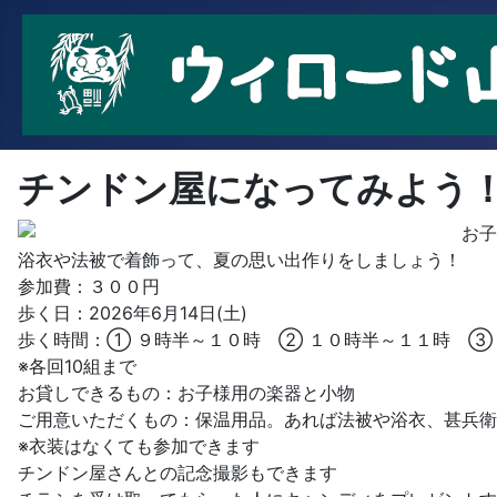
チンドン屋になってみよう
お子
浴衣や法被で着飾って、夏の思い出作りをしましょう！
参加費：３００円
歩く日：2026年6月14日(土)
歩く時間：① ９時半～１０時 ② １０時半～１１時 ③
※各回10組まで
お貸しできるもの：お子様用の楽器と小物
ご用意いただくもの：保温用品。あれば法被や浴衣、甚兵衛
※衣装はなくても参加できます
チンドン屋さんとの記念撮影もできます