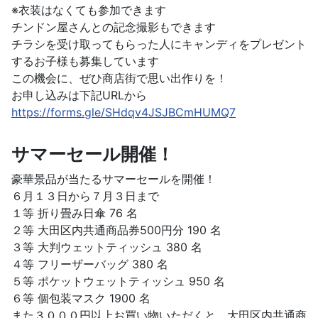
※衣装はなくても参加できます
チンドン屋さんとの記念撮影もできます
チラシを受け取ってもらった人にキャンディをプレゼント
するお子様も募集しています
この機会に、ぜひ商店街で思い出作りを！
お申し込みは下記URLから
https://forms.gle/SHdqv4JSJBCmHUMQ7
サマーセール開催！
豪華景品が当たるサマーセールを開催！
６月１３日から７月３日まで
１等 折り畳み日傘 76 名
２等 大田区内共通商品券500円分 190 名
３等 大判ウェットティッシュ 380 名
４等 フリーザーバッグ 380 名
５等 ポケットウェットティッシュ 950 名
６等 個包装マスク 1900 名
また３０００円以上お買い物いただくと、大田区内共通商