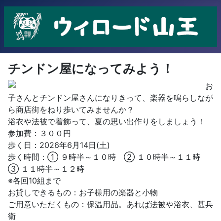
チンドン屋になってみよう！
お
子さんとチンドン屋さんになりきって、楽器を鳴らしなが
ら商店街をねり歩いてみませんか？
浴衣や法被で着飾って、夏の思い出作りをしましょう！
参加費：３００円
歩く日：2026年6月14日(土)
歩く時間：① ９時半～１０時 ② １０時半～１１時
③ １１時半～１２時
※各回10組まで
お貸しできるもの：お子様用の楽器と小物
ご用意いただくもの：保温用品。あれば法被や浴衣、甚兵
衛